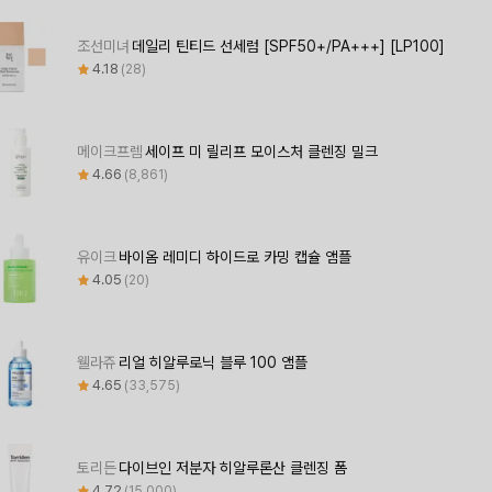
조선미녀
데일리 틴티드 선세럼 [SPF50+/PA+++] [LP100]
4.18
28
메이크프렘
세이프 미 릴리프 모이스처 클렌징 밀크
4.66
8,861
유이크
바이옴 레미디 하이드로 카밍 캡슐 앰플
4.05
20
웰라쥬
리얼 히알루로닉 블루 100 앰플
4.65
33,575
토리든
다이브인 저분자 히알루론산 클렌징 폼
4.72
15,000