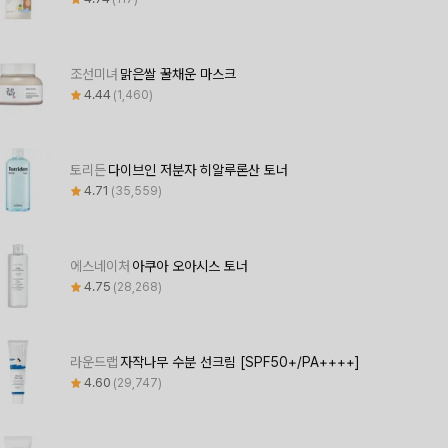
조선미녀
맑은쌀 꿀채운 마스크
4.44
1,460
토리든
다이브인 저분자 히알루론산 토너
4.71
35,559
에스네이처
아쿠아 오아시스 토너
4.75
28,268
라운드랩
자작나무 수분 선크림 [SPF50+/PA++++]
4.60
29,747