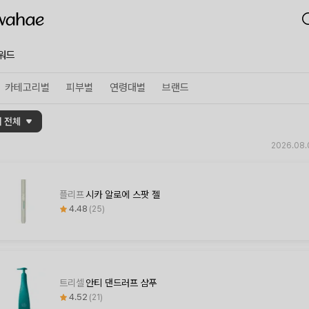
워드
카테고리별
피부별
연령대별
브랜드
 전체
,2140000,2124470]}
2026.08
플리프
시카 알로에 스팟 젤
4.48
25
트리셀
안티 댄드러프 샴푸
4.52
21