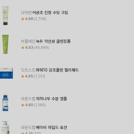
다자연
어성초 진정 수딩 크림
4.68
2,758
비플레인
녹두 약산성 클렌징폼
4.63
49,989
잇츠스킨
파워10 감초줄렌 젤리패드
4.65
7,251
라운드랩
자작나무 수분 앰플
4.60
1,385
라운드랩
베이비 마일드 로션
4.74
117