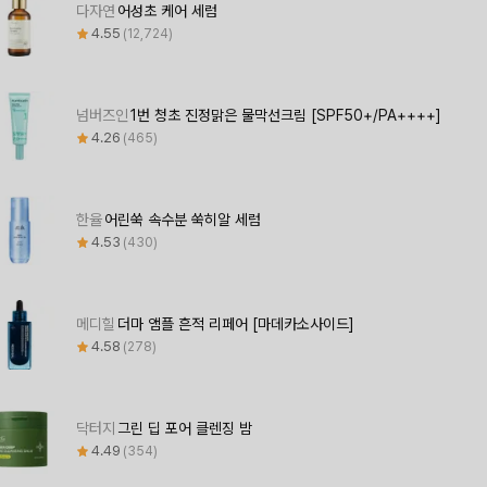
다자연
어성초 케어 세럼
4.55
12,724
넘버즈인
1번 청초 진정맑은 물막선크림 [SPF50+/PA++++]
4.26
465
한율
어린쑥 속수분 쑥히알 세럼
4.53
430
메디힐
더마 앰플 흔적 리페어 [마데카소사이드]
4.58
278
닥터지
그린 딥 포어 클렌징 밤
4.49
354