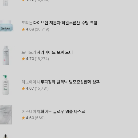
토리든
다이브인 저분자 히알루론산 수딩 크림
4.68
26,719
토니모리
세라마이드 모찌 토너
4.70
18,274
라보에이치
두피강화 클리닉 탈모증상완화 샴푸
4.67
15,781
에스네이처
화이트 글로우 앰플 마스크
4.60
569