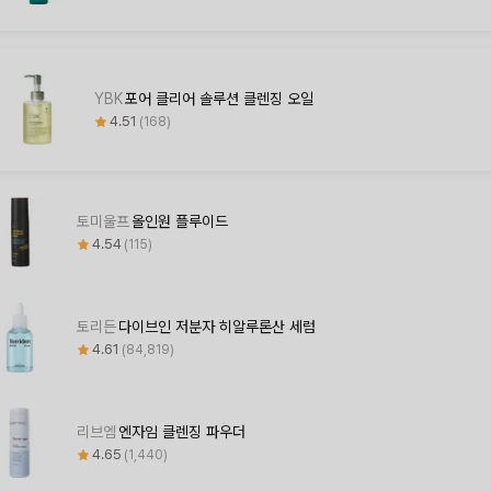
YBK
포어 클리어 솔루션 클렌징 오일
4.51
168
토미울프
올인원 플루이드
4.54
115
토리든
다이브인 저분자 히알루론산 세럼
4.61
84,819
리브엠
엔자임 클렌징 파우더
4.65
1,440