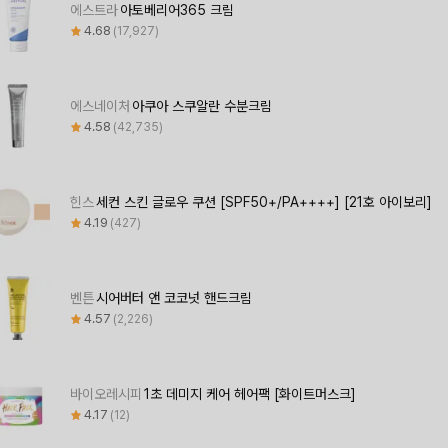
에스트라
아토베리어365 크림
4.68
17,927
에스네이처
아쿠아 스쿠알란 수분크림
4.58
42,735
힌스
세컨 스킨 글로우 쿠션 [SPF50+/PA++++] [21호 아이보리]
4.19
427
벤튼
시어버터 앤 코코넛 핸드크림
4.57
2,226
바이오레시피
1초 데미지 케어 헤어팩 [화이트머스크]
4.17
12