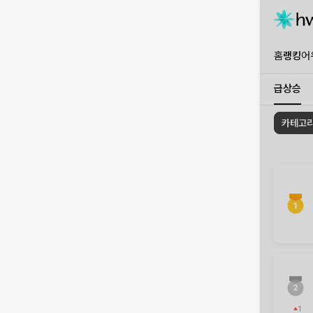
홈
랭킹
어
급상승
{"item":
카테고리
[1899998
1