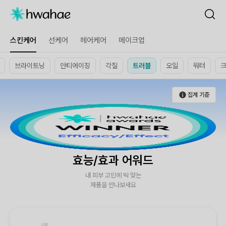
스킨케어
선케어
헤어케어
메이크업
브라이트닝
안티에이징
각질
트러블
오일
워터
집계 기준
효능/효과 어워드
내 피부 고민에 딱 맞는
제품을 만나보세요