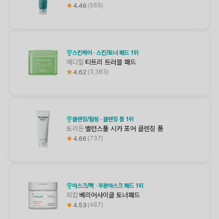
4.46
565
스킨케어 · 스킨/토너 패드 1위
메디힐
티트리 트러블 패드
4.62
3,383
클렌징/필링 · 클렌징 폼 1위
토리든
밸런스풀 시카 포어 클렌징 폼
4.66
737
마스크/팩 · 부분마스크 패드 1위
피캄
베리어사이클 토너패드
4.53
487