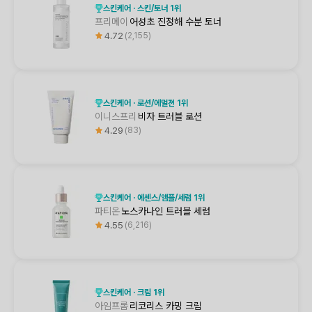
스킨케어 · 스킨/토너 1위
프리메이
어성초 진정해 수분 토너
4.72
2,155
스킨케어 · 로션/에멀젼 1위
이니스프리
비자 트러블 로션
4.29
83
스킨케어 · 에센스/앰플/세럼 1위
파티온
노스카나인 트러블 세럼
4.55
6,216
스킨케어 · 크림 1위
아임프롬
리코리스 카밍 크림