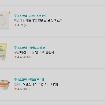
마스크/팩 · 시트마스크 1위
비플레인
캐모마일 인텐스 보습 마스크
4.74
436
마스크/팩 · 워시오프 팩 1위
구달
비건라이스 밀크 팩 클렌저
4.45
210
마스크/팩 · 필오프 팩 1위
린제이
모델링마스크 컵팩 [비타민]
4.59
811