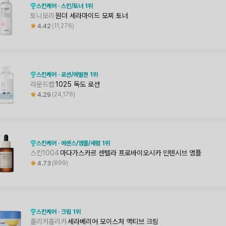
스킨케어 · 스킨/토너 1위
토니모리
원더 세라마이드 모찌 토너
4.42
11,276
스킨케어 · 로션/에멀젼 1위
라운드랩
1025 독도 로션
4.29
24,176
스킨케어 · 에센스/앰플/세럼 1위
스킨1004
마다가스카르 센텔라 프로바이오시카 인텐시브 앰플
4.73
899
스킨케어 · 크림 1위
홀리카홀리카
세라베리어 모이스처 액티브 크림