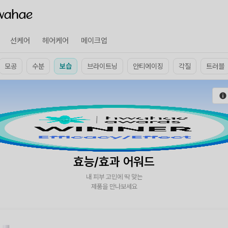
선케어
헤어케어
메이크업
모공
수분
보습
브라이트닝
안티에이징
각질
트러블
효능/효과 어워드
내 피부 고민에 딱 맞는
제품을 만나보세요