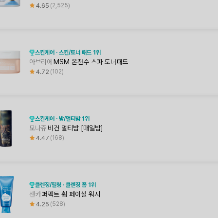
4.65
2,525
스킨케어 · 스킨/토너 패드 1위
아브리에
MSM 온천수 스파 토너패드
4.72
102
스킨케어 · 밤/멀티밤 1위
모나쥬
비건 멀티밤 [매일밤]
4.47
168
클렌징/필링 · 클렌징 폼 1위
센카
퍼펙트 휩 페이셜 워시
4.25
528